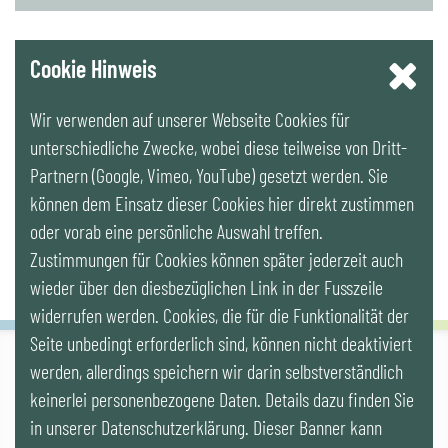
YouTube
Cookie Hinweis
Wir verwenden auf unserer Webseite Cookies für
LinkedIn
unterschiedliche Zwecke, wobei diese teilweise von Dritt-
Partnern (Google, Vimeo, YouTube) gesetzt werden. Sie
Newsletter
können dem Einsatz dieser Cookies hier direkt zustimmen
oder vorab eine persönliche Auswahl treffen.
Zustimmungen für Cookies können später jederzeit auch
wieder über den diesbezüglichen Link in der Fusszeile
widerrufen werden. Cookies, die für die Funktionalität der
Seite unbedingt erforderlich sind, können nicht deaktiviert
werden, allerdings speichern wir darin selbstverständlich
IG LEBENSZYKLUS BAU
keinerlei personenbezogene Daten. Details dazu finden Sie
Wipplingerstr. 10/Top 9, Stoß im Himmel, A-1010 Wien
office@ig-lebenszyklus.at
in unserer Datenschutzerklärung. Dieser Banner kann