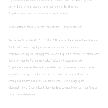
werden. Es ist wichtig, dass die „Nachfrage“ aktiv an Bauträger und
Projektverantwortliche bzw. Vermieter herangetragen wird.
Welche Botschaft haben Sie für die Mitglieder der IG Lebenszyklus Bau?
Der primäre Ansatz des KOMPETENZ|ZENTRUM Gesundes Bauen ist es, Gesundheit und
Wohlbefinden in allen Projektphasen, insbesondere aber bereits in der
Projektvorbereitung und Planungsphase, in den Mittelpunkt zu stellen. Ein „Pflichtenheft
Bauen für gesundes Wohnen und Arbeiten“ sollte die Umsetzung bei allen
Projektbeteiligten erleichtern und sicherstellen. Der Baumediziner bzw. entsprechend
ausgebildete Bauexperte mit seinem interdisziplinären Wissen ist Garant für eine
konsequente Umsetzung dieser Ziele. Bei laufender Berücksichtigung der
wissenschaftlichen Erkenntnisse in Zuge des Bauprozesses kommt es in der Regel zu
keinen Kostensteigerungen.