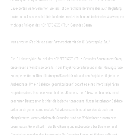
Bauexperten weitervermittelt. Weiters ist die fachliche Beratung aber auch Begleitung,
basierend auf wissenschaftlich fundierten medizinischen und technischen Analysen, ein
wichtiges Anliegen des KOMPETENZ|ZENTRUM Gesundes Bauen.
Was erwarten Sie sich von einer Partnerschaft mit der IG Lebenszyklus Bau?
Die IG Lebenszyklus Bau soll das KOMPETENZ|ZENTRUM Gesundes Bauen unterstützen,
diese neuen Erkenntnisse bereits in der Projektvorbereitung und in der Planungsphase
zu implementieren. Dies gilt sinngemäß auch für alle anderen Projektbeteiligte in der
Ausbauphase. Um ein Gebäude „gesund zu bauen“ bedarf es eines interdisziplinären
Projektansatzes. Das neue Berufsbild des „Baumediziners“ bzw. des baumedizinisch
geschulten Bauexperten ist hier die logische Konsequenz. Nutzer bestehender Gebäude
sollen durch gemeinsame mediale Aktivitäten sensibilisiert werden, da auch ein
zielgerichtetes Nutzerverhalten die Gesundheit und das Wohlbefinden steuern bzw.
beeinflussen. Generell soll in der Bevölkerung und insbesondere bei Bauherren und
Eigenheimsuchenden, das Bewusstsein für Gesundes Bauen und Wohnen gefördert