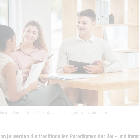
nte gestalten den Wandel © Emily N – peopleimages – stock.adobe.com
nn je werden die traditionellen Paradigmen der Bau- und Immo