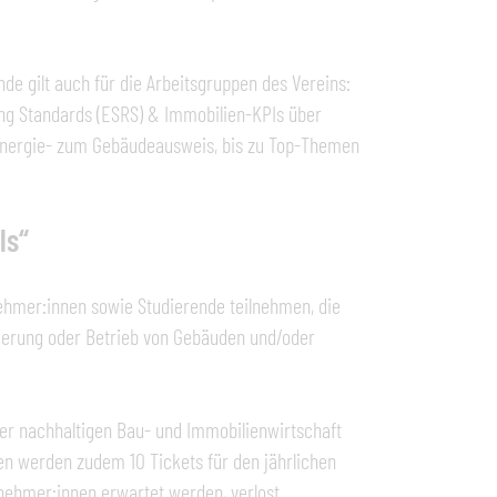
de gilt auch für die Arbeitsgruppen des Vereins:
ing Standards (ESRS) & Immobilien-KPIs über
 Energie- zum Gebäudeausweis, bis zu Top-Themen
ls“
nehmer:innen sowie Studierende teilnehmen, die
zierung oder Betrieb von Gebäuden und/oder
.
r nachhaltigen Bau- und Immobilienwirtschaft
en werden zudem 10 Tickets für den jährlichen
nehmer:innen erwartet werden, verlost.