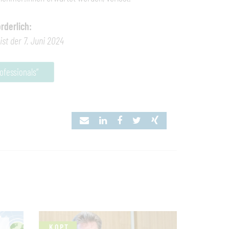
rderlich:
st der 7. Juni 2024
ofessionals“
K.O.P.T.