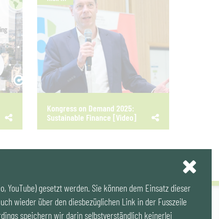
Kongress on Demand 2025:
Sustainable Finance [Video]
eo, YouTube) gesetzt werden. Sie können dem Einsatz dieser
uch wieder über den diesbezüglichen Link in der Fusszeile
ssum
|
Datenschutz
|
Publikationen & Videos
|
Veranstaltungen
rdings speichern wir darin selbstverständlich keinerlei