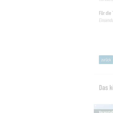
Für die
Einsend
zurück
Das k
Veranstal