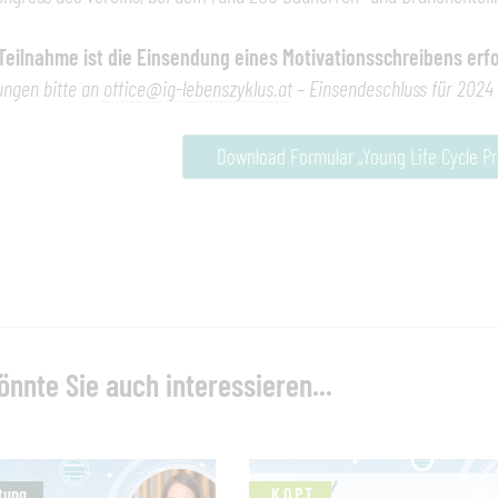
 Teilnahme ist die Einsendung eines Motivationsschreibens erfo
ungen bitte an
office@ig-lebenszyklus.at
– Einsendeschluss für 2024 i
Download Formular „Young Life Cycle Pr
önnte Sie auch interessieren...
tung
K.O.P.T.