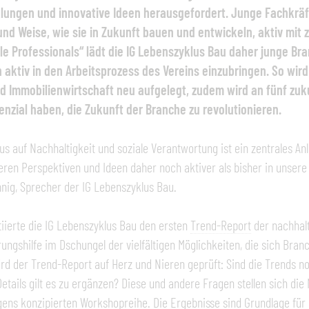
lungen und innovative Ideen herausgefordert. Junge Fachkräft
 und Weise, wie sie in Zukunft bauen und entwickeln, aktiv mit
cle Professionals“ lädt die IG Lebenszyklus Bau daher junge B
ch aktiv in den Arbeitsprozess des Vereins einzubringen. So wi
d Immobilienwirtschaft neu aufgelegt, zudem wird an fünf zuk
enzial haben, die Zukunft der Branche zu revolutionieren.
us auf Nachhaltigkeit und soziale Verantwortung ist ein zentrales A
eren Perspektiven und Ideen daher noch aktiver als bisher in unsere 
nig, Sprecher der IG Lebenszyklus Bau.
tiierte die IG Lebenszyklus Bau den ersten
Trend-Report
der nachhalt
rungshilfe im Dschungel der vielfältigen Möglichkeiten, die sich Bran
rd der Trend-Report auf Herz und Nieren geprüft: Sind die Trends n
etails gilt es zu ergänzen? Diese und andere Fragen stellen sich di
gens konzipierten
Workshopreihe
. Die Ergebnisse sind Grundlage für