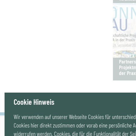
KONNEX B
Partners
Projektm
der Prax
Cookie Hinweis
Wir verwenden auf unserer Webseite Cookies für unterschiedl
Cookies hier direkt zustimmen oder vorab eine persönliche A
IG LEBENSZYKLUS BAU
widerrufen werden. Cookies, die für die Funktionalität der Sei
Wipplingerstr. 10/Top 9, Stoß im Himmel, A-1010