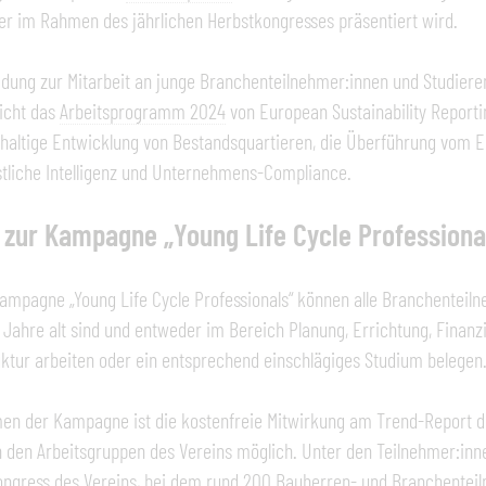
r im Rahmen des jährlichen Herbstkongresses präsentiert wird.
adung zur Mitarbeit an junge Branchenteilnehmer:innen und Studieren
icht das
Arbeitsprogramm 2024
von European Sustainability Report
hhaltige Entwicklung von Bestandsquartieren, die Überführung vom
tliche Intelligenz und Unternehmens-Compliance.
 zur Kampagne „Young Life Cycle Professiona
ampagne „Young Life Cycle Professionals“ können alle Branchenteil
 Jahre alt sind und entweder im Bereich Planung, Errichtung, Finan
uktur arbeiten oder ein entsprechend einschlägiges Studium belegen
n der Kampagne ist die kostenfreie Mitwirkung am Trend-Report de
 den Arbeitsgruppen des Vereins möglich. Unter den Teilnehmer:inn
ngress des Vereins, bei dem rund 200 Bauherren- und Branchenteil