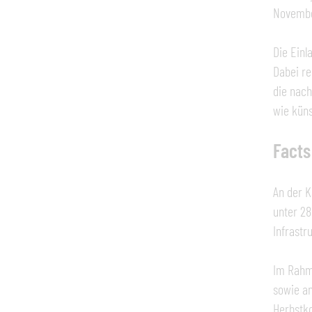
Novembe
Die Einl
Dabei re
die nac
wie küns
Facts
An der K
unter 28
Infrastr
Im Rahme
sowie an
Herbstko