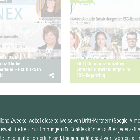
AU 29.9. |
Folien & Mitschnitt: KONNEX
chaftliche
BAU | Omnibus-Initiative:
odelle – ECI & IPA in
Aktuelle Entwicklungen im
is
ESG-Reporting
iche Zwecke, wobei diese teilweise von Dritt-Partnern (Google, Vim
uswahl treffen. Zustimmungen für Cookies können später jederzeit a
Cookies
|
Kontakt
|
Impre
te unbedingt erforderlich sind, können nicht deaktiviert werden, alle