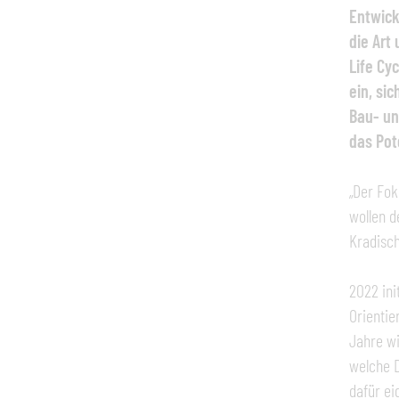
Entwick
die Art
Life Cy
ein, si
Bau- un
das Pot
„Der Fok
wollen d
Kradisch
2022 ini
Orientie
Jahre wi
welche D
dafür ei