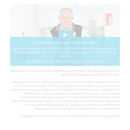
Ein zusätzlicher Klick zum Schutz Ihrer Daten!
Da extern eingebettete Videos von YouTube oder Vimeo normalerweise bereits beim Öffnen
einer Seite Nutzerdaten erfassen, laden wir dieses Video erst, wenn Sie auf den Play-Button
klicken.
Mehr Informationen dazu finden Sie in unserer Datenschutzerklärung
Wolfgang Pekny von Footprint spricht über "Globalverstand - ein neues Bild der Welt. Raumschiff Erde, Footprint
und und die Grundlagen einer zukunftsfähigen Gesellschaft".
Wolfgang Pekny ist Chemiker und Biologe per Ausbildung und politischer Aktivist aus Überzeugung. Er kann auf
mehr als 40 Jahre Erfahrung beim Verwirklichen zivilgesellschaftlicher Anliegen – etwa beim Atomkraftwerk
Zwentendorf, der Hainburger Au, Gewässerschutz-Kampagnen, Gentechnik-Volksbegehren – zurückblicken. Von
1987 bis 2008 war er weltweit für Greenpeace in führenden Positionen tätig. Er vertrat die Initiative
Zivilgesellschaft 10 Jahre lang als Obmann. 2007 gründete er die NGO Plattform Footprint; 2009 die
Unterlassens-Beratung footprint-consult e.U. Der anerkannte Spezialist für den Ökologischen Fußabdruck und
„Fair Future“, Ökobilanzierungen, Biodiversität, Global Commons, Völkerrecht und das Wirkgeflecht
Zivilgesellschaft und Politik unterrichtet auch an der BOKU und am FH Technikum Wien.
Aufgenommen am 20. Oktober am 10. Kongress der IG LEBENSZYKLUS BAU im SV-Dachverband, Wien