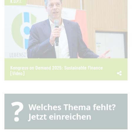
K.O.P.T.
Kongress on Demand 2025: Sustainable Finance
[Video]