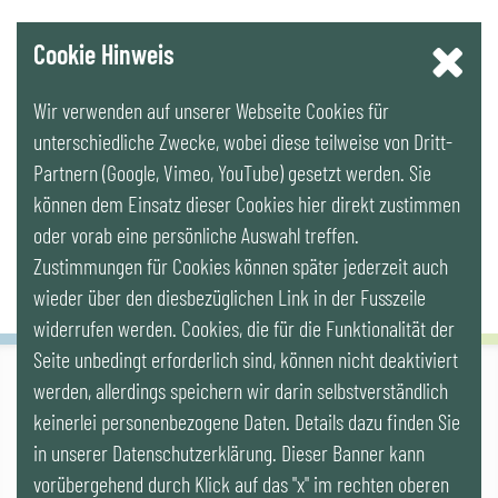
YouTube
Cookie Hinweis
Wir verwenden auf unserer Webseite Cookies für
LinkedIn
unterschiedliche Zwecke, wobei diese teilweise von Dritt-
Partnern (Google, Vimeo, YouTube) gesetzt werden. Sie
Newsletter
können dem Einsatz dieser Cookies hier direkt zustimmen
oder vorab eine persönliche Auswahl treffen.
Zustimmungen für Cookies können später jederzeit auch
wieder über den diesbezüglichen Link in der Fusszeile
widerrufen werden. Cookies, die für die Funktionalität der
Seite unbedingt erforderlich sind, können nicht deaktiviert
werden, allerdings speichern wir darin selbstverständlich
IG LEBENSZYKLUS BAU
keinerlei personenbezogene Daten. Details dazu finden Sie
Wipplingerstr. 10/Top 9, Stoß im Himmel, A-1010 Wien
office@ig-lebenszyklus.at
in unserer Datenschutzerklärung. Dieser Banner kann
vorübergehend durch Klick auf das "x" im rechten oberen