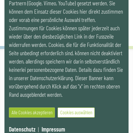
Partnern (Google, Vimeo, YouTube) gesetzt werden. Sie
Newsletter
können dem Einsatz dieser Cookies hier direkt zustimmen
oder vorab eine persönliche Auswahl treffen.
Zustimmungen für Cookies können später jederzeit auch
wieder über den diesbezüglichen Link in der Fusszeile
widerrufen werden. Cookies, die für die Funktionalität der
Seite unbedingt erforderlich sind, können nicht deaktiviert
werden, allerdings speichern wir darin selbstverständlich
IG LEBENSZYKLUS BAU
keinerlei personenbezogene Daten. Details dazu finden Sie
Wipplingerstr. 10/Top 9, Stoß im Himmel, A-1010 Wien
office@ig-lebenszyklus.at
in unserer Datenschutzerklärung. Dieser Banner kann
vorübergehend durch Klick auf das "x" im rechten oberen
Cookies
|
Kontakt
|
Impressum
|
Datenschutz
|
Publikationen &
Rand ausgeblendet werden.
Videos
|
Veranstaltungen
Alle Cookies akzeptieren
Cookies auswählen
© 2021 IG LEBENSZYKLUS BAU
Website by SUNNY ROCKET MediaHouse
Datenschutz
|
Impressum