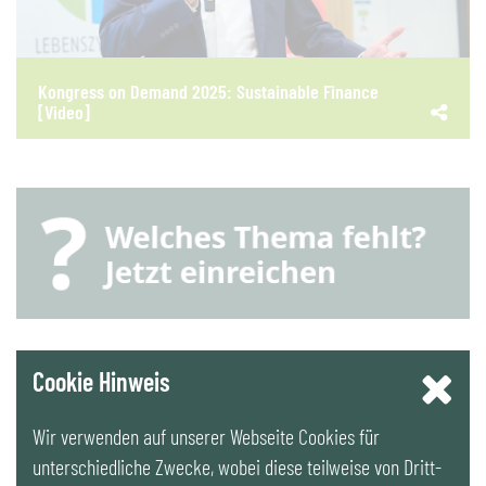
Kongress on Demand 2025: Sustainable Finance
[Video]
YouTube
Cookie Hinweis
Wir verwenden auf unserer Webseite Cookies für
LinkedIn
unterschiedliche Zwecke, wobei diese teilweise von Dritt-