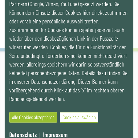
Partnern (Google, Vimeo, YouTube) gesetzt werden. Sie
Newsletter
können dem Einsatz dieser Cookies hier direkt zustimmen
oder vorab eine persönliche Auswahl treffen.
Zustimmungen für Cookies können später jederzeit auch
wieder über den diesbezüglichen Link in der Fusszeile
widerrufen werden. Cookies, die für die Funktionalität der
Seite unbedingt erforderlich sind, können nicht deaktiviert
werden, allerdings speichern wir darin selbstverständlich
IG LEBENSZYKLUS BAU
keinerlei personenbezogene Daten. Details dazu finden Sie
Wipplingerstr. 10/Top 9, Stoß im Himmel, A-1010 Wien
office@ig-lebenszyklus.at
in unserer Datenschutzerklärung. Dieser Banner kann
vorübergehend durch Klick auf das "x" im rechten oberen
Cookies
|
Kontakt
|
Impressum
|
Datenschutz
|
Publikationen &
Rand ausgeblendet werden.
Videos
|
Veranstaltungen
Alle Cookies akzeptieren
Cookies auswählen
© 2021 IG LEBENSZYKLUS BAU
Website by SUNNY ROCKET MediaHouse
Datenschutz
|
Impressum