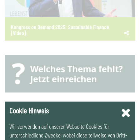
Kongress on Demand 2025: Sustainable Finance
[Video]
YouTube
Cookie Hinweis
Wir verwenden auf unserer Webseite Cookies für
LinkedIn
unterschiedliche Zwecke, wobei diese teilweise von Dritt-