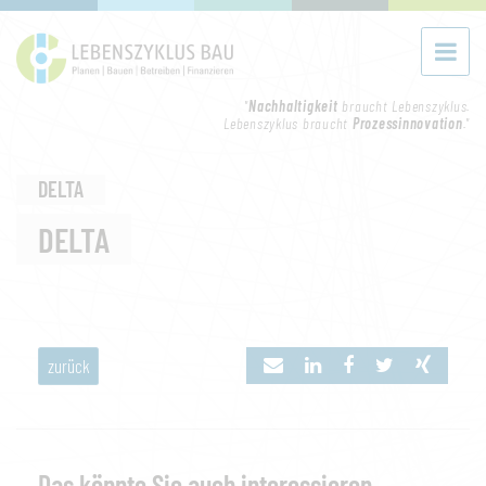
"
Nachhaltigkeit
braucht Lebenszyklus.
Lebenszyklus braucht
Prozessinnovation
."
DELTA
DELTA
zurück
Das könnte Sie auch interessieren...