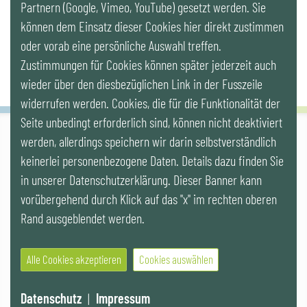
Partnern (Google, Vimeo, YouTube) gesetzt werden. Sie
Newsletter
können dem Einsatz dieser Cookies hier direkt zustimmen
oder vorab eine persönliche Auswahl treffen.
Zustimmungen für Cookies können später jederzeit auch
wieder über den diesbezüglichen Link in der Fusszeile
widerrufen werden. Cookies, die für die Funktionalität der
Seite unbedingt erforderlich sind, können nicht deaktiviert
werden, allerdings speichern wir darin selbstverständlich
IG LEBENSZYKLUS BAU
keinerlei personenbezogene Daten. Details dazu finden Sie
Wipplingerstr. 10/Top 9, Stoß im Himmel, A-1010 Wien
office@ig-lebenszyklus.at
in unserer Datenschutzerklärung. Dieser Banner kann
vorübergehend durch Klick auf das "x" im rechten oberen
Cookies
|
Kontakt
|
Impressum
|
Datenschutz
|
Publikationen &
Rand ausgeblendet werden.
Videos
|
Veranstaltungen
Alle Cookies akzeptieren
Cookies auswählen
© 2021 IG LEBENSZYKLUS BAU
Website by SUNNY ROCKET MediaHouse
Datenschutz
|
Impressum