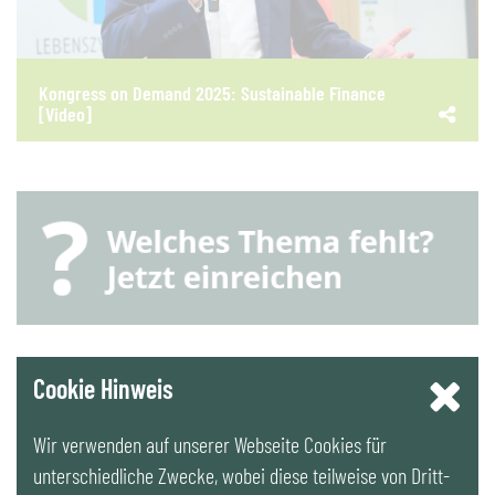
Kongress on Demand 2025: Sustainable Finance
[Video]
YouTube
Cookie Hinweis
Wir verwenden auf unserer Webseite Cookies für
LinkedIn
unterschiedliche Zwecke, wobei diese teilweise von Dritt-