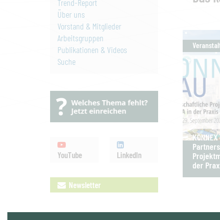
Trend-Report
Über uns
Vorstand & Mitglieder
Arbeitsgruppen
Veranstal
Publikationen & Videos
Suche
KONNEX B
Partners
YouTube
LinkedIn
Projektm
der Prax
Newsletter