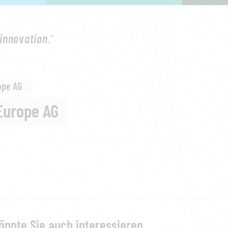
innovation
."
ope AG
Europe AG
önnte Sie auch interessieren...