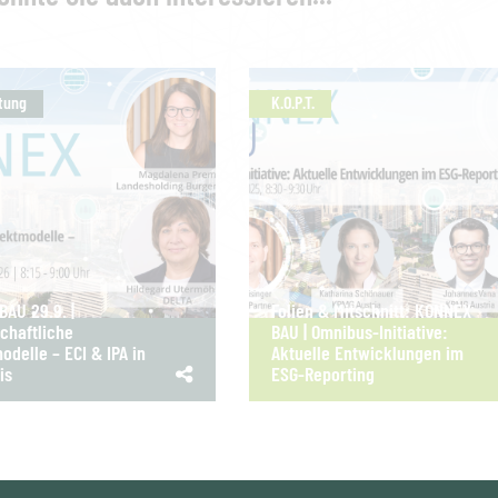
tung
K.O.P.T.
AU 29.9. |
Folien & Mitschnitt: KONNEX
chaftliche
BAU | Omnibus-Initiative:
odelle – ECI & IPA in
Aktuelle Entwicklungen im
is
ESG-Reporting