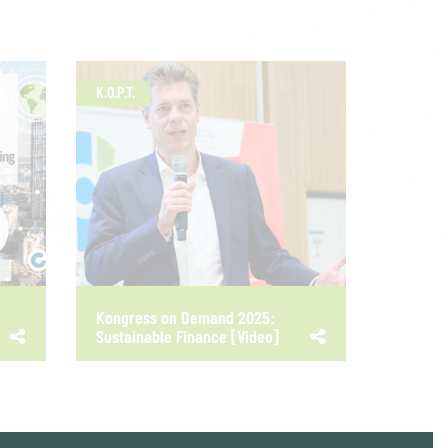
K.O.P.T.
Kongress on Demand 2025:
Sustainable Finance [Video]