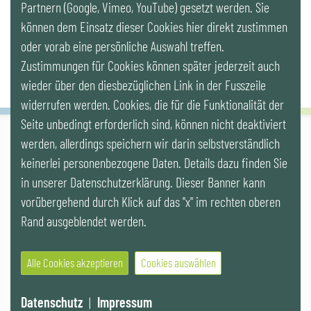
Partnern (Google, Vimeo, YouTube) gesetzt werden. Sie
Newsletter
können dem Einsatz dieser Cookies hier direkt zustimmen
oder vorab eine persönliche Auswahl treffen.
Zustimmungen für Cookies können später jederzeit auch
wieder über den diesbezüglichen Link in der Fusszeile
widerrufen werden. Cookies, die für die Funktionalität der
Seite unbedingt erforderlich sind, können nicht deaktiviert
werden, allerdings speichern wir darin selbstverständlich
IG LEBENSZYKLUS BAU
keinerlei personenbezogene Daten. Details dazu finden Sie
Wipplingerstr. 10/Top 9, Stoß im Himmel, A-1010 Wien
office@ig-lebenszyklus.at
in unserer Datenschutzerklärung. Dieser Banner kann
vorübergehend durch Klick auf das "x" im rechten oberen
Cookies
|
Kontakt
|
Impressum
|
Datenschutz
|
Publikationen &
Rand ausgeblendet werden.
Videos
|
Veranstaltungen
Alle Cookies akzeptieren
Cookies auswählen
© 2021 IG LEBENSZYKLUS BAU
Website by SUNNY ROCKET MediaHouse
Datenschutz
|
Impressum