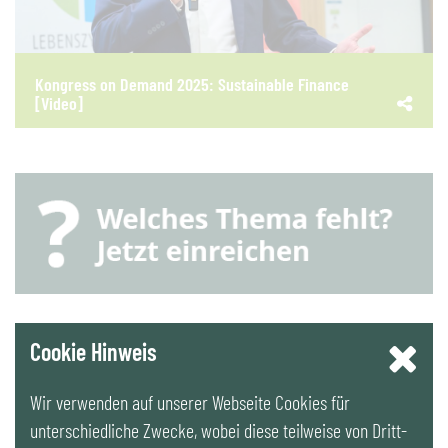
Kongress on Demand 2025: Sustainable Finance
[Video]
YouTube
Cookie Hinweis
Wir verwenden auf unserer Webseite Cookies für
LinkedIn
unterschiedliche Zwecke, wobei diese teilweise von Dritt-