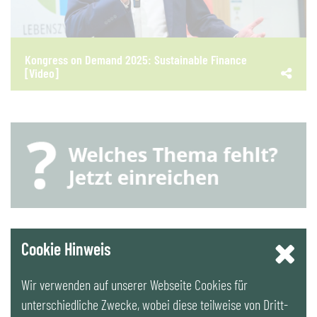
Kongress on Demand 2025: Sustainable Finance
[Video]
YouTube
Cookie Hinweis
Wir verwenden auf unserer Webseite Cookies für
LinkedIn
unterschiedliche Zwecke, wobei diese teilweise von Dritt-