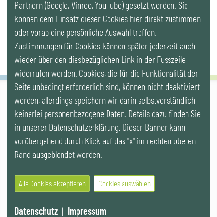
Partnern (Google, Vimeo, YouTube) gesetzt werden. Sie
Newsletter
können dem Einsatz dieser Cookies hier direkt zustimmen
oder vorab eine persönliche Auswahl treffen.
Zustimmungen für Cookies können später jederzeit auch
wieder über den diesbezüglichen Link in der Fusszeile
widerrufen werden. Cookies, die für die Funktionalität der
Seite unbedingt erforderlich sind, können nicht deaktiviert
werden, allerdings speichern wir darin selbstverständlich
IG LEBENSZYKLUS BAU
keinerlei personenbezogene Daten. Details dazu finden Sie
Wipplingerstr. 10/Top 9, Stoß im Himmel, A-1010 Wien
office@ig-lebenszyklus.at
in unserer Datenschutzerklärung. Dieser Banner kann
vorübergehend durch Klick auf das "x" im rechten oberen
Cookies
|
Kontakt
|
Impressum
|
Datenschutz
|
Publikationen &
Rand ausgeblendet werden.
Videos
|
Veranstaltungen
Alle Cookies akzeptieren
Cookies auswählen
© 2021 IG LEBENSZYKLUS BAU
Website by SUNNY ROCKET MediaHouse
Datenschutz
|
Impressum