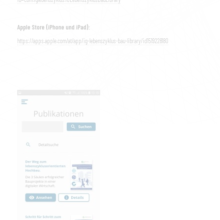
Apple Store (iPhone und iPad):
https://apps.apple.com/at/app/ig-lebenszyklus-bau-library/id1519228180