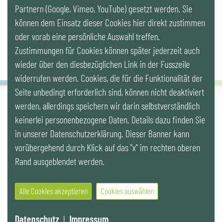
Partnern (Google, Vimeo, YouTube) gesetzt werden. Sie
Newsletter
können dem Einsatz dieser Cookies hier direkt zustimmen
oder vorab eine persönliche Auswahl treffen.
Zustimmungen für Cookies können später jederzeit auch
wieder über den diesbezüglichen Link in der Fusszeile
widerrufen werden. Cookies, die für die Funktionalität der
Seite unbedingt erforderlich sind, können nicht deaktiviert
werden, allerdings speichern wir darin selbstverständlich
IG LEBENSZYKLUS BAU
keinerlei personenbezogene Daten. Details dazu finden Sie
Wipplingerstr. 10/Top 9, Stoß im Himmel, A-1010 Wien
office@ig-lebenszyklus.at
in unserer Datenschutzerklärung. Dieser Banner kann
vorübergehend durch Klick auf das "x" im rechten oberen
Cookies
|
Kontakt
|
Impressum
|
Datenschutz
|
Publikationen &
Rand ausgeblendet werden.
Videos
|
Veranstaltungen
Alle Cookies akzeptieren
Cookies auswählen
© 2021 IG LEBENSZYKLUS BAU
Website by SUNNY ROCKET MediaHouse
Datenschutz
|
Impressum