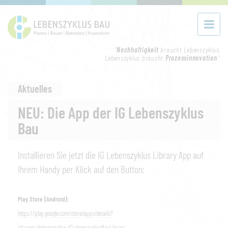
"
Nachhaltigkeit
braucht Lebenszyklus.
Lebenszyklus braucht
Prozessinnovation
."
Aktuelles
NEU: Die App der IG Lebenszyklus
Bau
Installieren Sie jetzt die IG Lebenszyklus Library App auf
Ihrem Handy per Klick auf den Button:
Play Store (Android):
https://play.google.com/store/apps/details?
id=com.iglebenszyklus.IGLebenszyklusBauLibrary