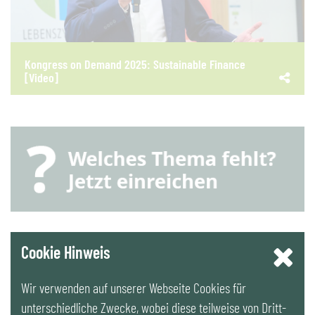
Kongress on Demand 2025: Sustainable Finance
[Video]
YouTube
Cookie Hinweis
Wir verwenden auf unserer Webseite Cookies für
LinkedIn
unterschiedliche Zwecke, wobei diese teilweise von Dritt-