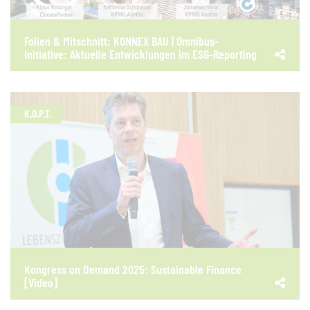
Folien & Mitschnitt: KONNEX BAU | Omnibus-
Initiative: Aktuelle Entwicklungen im ESG-Reporting
K.O.P.T.
Kongress on Demand 2025: Sustainable Finance
[Video]