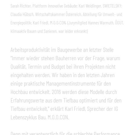
Sarah Richter, Plattform innovative Gebäude; Karl Weidlinger, SWIETELSKY;
Claudia Hübsch, Wirtschaftskammer Österreich, Abteilung für Umwelt- und
Energiepolitik; Karl Friedl, M.O.O.CON. (Jurymitglied Hannes Warmuth, ÖGUT,
klimaaktiv Bauen und Sanieren, war leider erkrankt)
Arbeitsproduktivität im Baugewerbe an letzter Stelle
“Immer wieder stehen Bauherren vor der Frage, warum
Qualität, Termin und Budget bei ihren Projekten nicht
eingehalten werden. Wir haben in den letzten Jahren
einige praktische Managementinstrumente für den
Hochbau entwickelt. 2016 werden diese Modelle durch
Erfahrungswerte aus dem Tiefbau optimiert und für den
Tiefbau entwickelt,” erklärt Karl Friedl, Sprecher der IG
Lebenszyklus Bau, M.O.O.CON.
Denn mit verantwortlich für die schlechte Performance