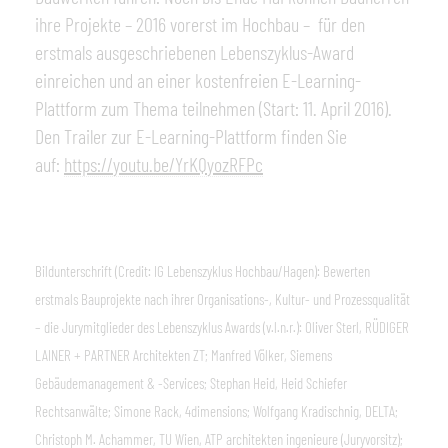
ihre Projekte – 2016 vorerst im Hochbau – für den
erstmals ausgeschriebenen Lebenszyklus-Award
einreichen und an einer kostenfreien E-Learning-
Plattform zum Thema teilnehmen (Start: 11. April 2016).
Den Trailer zur E-Learning-Plattform finden Sie
auf:
https://youtu.be/YrKQyozRFPc
Bildunterschrift (Credit: IG Lebenszyklus Hochbau/Hagen):
Bewerten
erstmals Bauprojekte nach ihrer Organisations-, Kultur- und Prozessqualität
– die Jurymitglieder des Lebenszyklus Awards (v.l.n.r.): Oliver Sterl, RÜDIGER
LAINER + PARTNER Architekten ZT; Manfred Völker, Siemens
Gebäudemanagement & -Services; Stephan Heid, Heid Schiefer
Rechtsanwälte; Simone Rack, 4dimensions; Wolfgang Kradischnig, DELTA;
Christoph M. Achammer, TU Wien, ATP architekten ingenieure (Juryvorsitz);