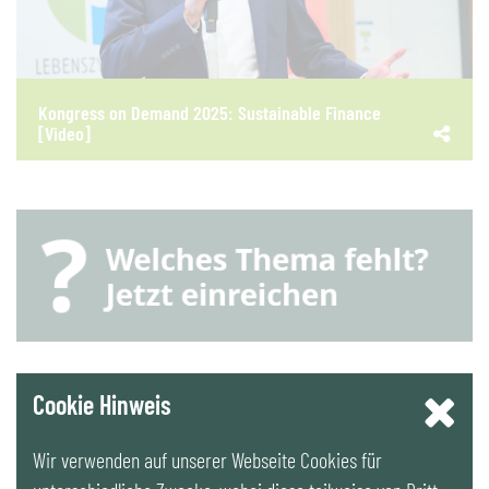
Kongress on Demand 2025: Sustainable Finance
[Video]
YouTube
Cookie Hinweis
Wir verwenden auf unserer Webseite Cookies für
LinkedIn