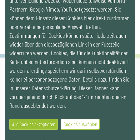
unterschiedliche Zwecke, wobei diese teilweise von Dritt-
Partnern (Google, Vimeo, YouTube) gesetzt werden. Sie
Newsletter
können dem Einsatz dieser Cookies hier direkt zustimmen
oder vorab eine persönliche Auswahl treffen.
Zustimmungen für Cookies können später jederzeit auch
wieder über den diesbezüglichen Link in der Fusszeile
widerrufen werden. Cookies, die für die Funktionalität der
Seite unbedingt erforderlich sind, können nicht deaktiviert
werden, allerdings speichern wir darin selbstverständlich
IG LEBENSZYKLUS BAU
keinerlei personenbezogene Daten. Details dazu finden Sie
Wipplingerstr. 10/Top 9, Stoß im Himmel, A-1010 Wien
office@ig-lebenszyklus.at
in unserer Datenschutzerklärung. Dieser Banner kann
vorübergehend durch Klick auf das "x" im rechten oberen
Cookies
|
Kontakt
|
Impressum
|
Datenschutz
|
Publikationen &
Rand ausgeblendet werden.
Videos
|
Veranstaltungen
Alle Cookies akzeptieren
Cookies auswählen
© 2021 IG LEBENSZYKLUS BAU