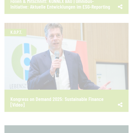
Folien & Mitschnitt: KONNEX BAU | Omnibus-
Initiative: Aktuelle Entwicklungen im ESG-Reporting
K.O.P.T.
Kongress on Demand 2025: Sustainable Finance
[Video]