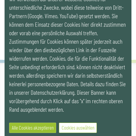
LinkedIn
unterschiedliche Zwecke, wobei diese teilweise von Dritt-
Partnern (Google, Vimeo, YouTube) gesetzt werden. Sie
Newsletter
können dem Einsatz dieser Cookies hier direkt zustimmen
oder vorab eine persönliche Auswahl treffen.
Zustimmungen für Cookies können später jederzeit auch
wieder über den diesbezüglichen Link in der Fusszeile
widerrufen werden. Cookies, die für die Funktionalität der
Seite unbedingt erforderlich sind, können nicht deaktiviert
werden, allerdings speichern wir darin selbstverständlich
IG LEBENSZYKLUS BAU
keinerlei personenbezogene Daten. Details dazu finden Sie
Wipplingerstr. 10/Top 9, Stoß im Himmel, A-1010 Wien
office@ig-lebenszyklus.at
in unserer Datenschutzerklärung. Dieser Banner kann
vorübergehend durch Klick auf das "x" im rechten oberen
Cookies
|
Kontakt
|
Impressum
|
Datenschutz
|
Publikationen &
Rand ausgeblendet werden.
Videos
|
Veranstaltungen
Alle Cookies akzeptieren
Cookies auswählen
© 2021 IG LEBENSZYKLUS BAU