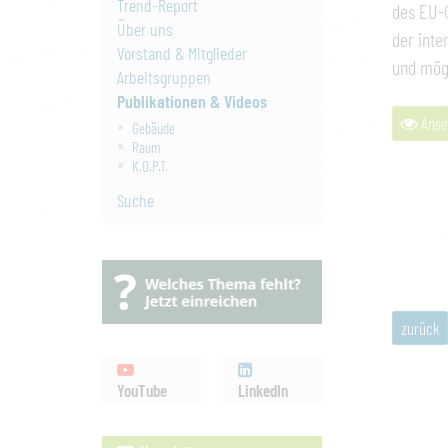
Trend-Report
des EU-G
Über uns
der inte
Vorstand & Mitglieder
und mögl
Arbeitsgruppen
Publikationen & Videos
Anse
Gebäude
Raum
K.O.P.T.
Suche
zurück
YouTube
LinkedIn