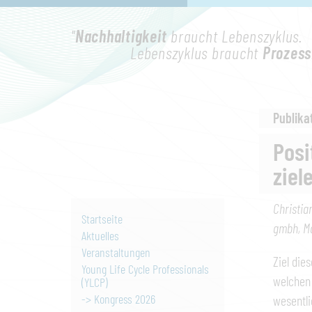
"
Nachhaltigkeit
braucht Lebenszyklus.
Lebenszyklus braucht
Prozess
Publika
Posi
ziel
Christia
Startseite
gmbh, M
Aktuelles
Veranstaltungen
Ziel die
Young Life Cycle Professionals
welchen
(YLCP)
-> Kongress 2026
wesentli