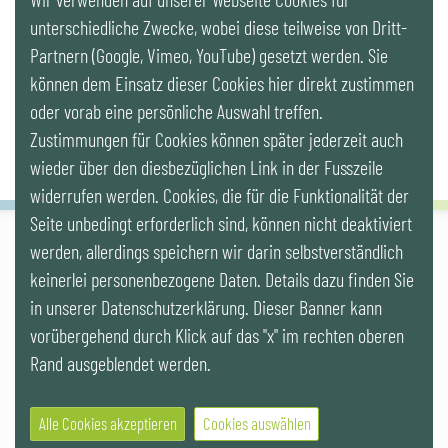
LinkedIn
unterschiedliche Zwecke, wobei diese teilweise von Dritt-
Partnern (Google, Vimeo, YouTube) gesetzt werden. Sie
Newsletter
können dem Einsatz dieser Cookies hier direkt zustimmen
oder vorab eine persönliche Auswahl treffen.
Zustimmungen für Cookies können später jederzeit auch
wieder über den diesbezüglichen Link in der Fusszeile
widerrufen werden. Cookies, die für die Funktionalität der
Seite unbedingt erforderlich sind, können nicht deaktiviert
werden, allerdings speichern wir darin selbstverständlich
IG LEBENSZYKLUS BAU
keinerlei personenbezogene Daten. Details dazu finden Sie
Wipplingerstr. 10/Top 9, Stoß im Himmel, A-1010 Wien
office@ig-lebenszyklus.at
in unserer Datenschutzerklärung. Dieser Banner kann
vorübergehend durch Klick auf das "x" im rechten oberen
Cookies
|
Kontakt
|
Impressum
|
Datenschutz
|
Publikationen &
Rand ausgeblendet werden.
Videos
|
Veranstaltungen
Alle Cookies akzeptieren
Cookies auswählen
© 2021 IG LEBENSZYKLUS BAU