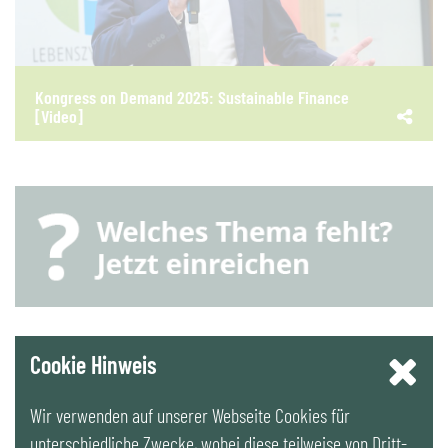
Kongress on Demand 2025: Sustainable Finance
[Video]
YouTube
Cookie Hinweis
Wir verwenden auf unserer Webseite Cookies für
LinkedIn
unterschiedliche Zwecke, wobei diese teilweise von Dritt-