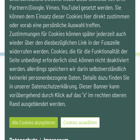
Partnern (Google, Vimeo, YouTube) gesetzt werden. Sie
Newsletter
können dem Einsatz dieser Cookies hier direkt zustimmen
oder vorab eine persönliche Auswahl treffen.
Zustimmungen für Cookies können später jederzeit auch
wieder über den diesbezüglichen Link in der Fusszeile
widerrufen werden. Cookies, die für die Funktionalität der
Seite unbedingt erforderlich sind, können nicht deaktiviert
werden, allerdings speichern wir darin selbstverständlich
IG LEBENSZYKLUS BAU
keinerlei personenbezogene Daten. Details dazu finden Sie
Wipplingerstr. 10/Top 9, Stoß im Himmel, A-1010 Wien
office@ig-lebenszyklus.at
in unserer Datenschutzerklärung. Dieser Banner kann
vorübergehend durch Klick auf das "x" im rechten oberen
Cookies
|
Kontakt
|
Impressum
|
Datenschutz
|
Publikationen &
Rand ausgeblendet werden.
Videos
|
Veranstaltungen
Alle Cookies akzeptieren
Cookies auswählen
© 2021 IG LEBENSZYKLUS BAU
Website by SUNNY ROCKET MediaHouse