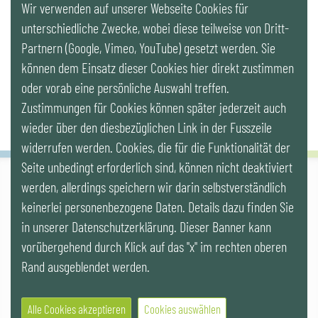
Wir verwenden auf unserer Webseite Cookies für
LinkedIn
unterschiedliche Zwecke, wobei diese teilweise von Dritt-
Partnern (Google, Vimeo, YouTube) gesetzt werden. Sie
Newsletter
können dem Einsatz dieser Cookies hier direkt zustimmen
oder vorab eine persönliche Auswahl treffen.
Zustimmungen für Cookies können später jederzeit auch
wieder über den diesbezüglichen Link in der Fusszeile
widerrufen werden. Cookies, die für die Funktionalität der
Seite unbedingt erforderlich sind, können nicht deaktiviert
werden, allerdings speichern wir darin selbstverständlich
IG LEBENSZYKLUS BAU
keinerlei personenbezogene Daten. Details dazu finden Sie
Wipplingerstr. 10/Top 9, Stoß im Himmel, A-1010 Wien
office@ig-lebenszyklus.at
in unserer Datenschutzerklärung. Dieser Banner kann
vorübergehend durch Klick auf das "x" im rechten oberen
Cookies
|
Kontakt
|
Impressum
|
Datenschutz
|
Publikationen &
Rand ausgeblendet werden.
Videos
|
Veranstaltungen
Alle Cookies akzeptieren
Cookies auswählen
© 2021 IG LEBENSZYKLUS BAU