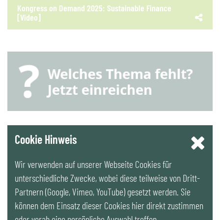
Kongress on Demand 2025: Sustainable Finance
[Video]
YouTube
Cookie Hinweis
Wir verwenden auf unserer Webseite Cookies für
LinkedIn
unterschiedliche Zwecke, wobei diese teilweise von Dritt-
Partnern (Google, Vimeo, YouTube) gesetzt werden. Sie
Newsletter
können dem Einsatz dieser Cookies hier direkt zustimmen
oder vorab eine persönliche Auswahl treffen.