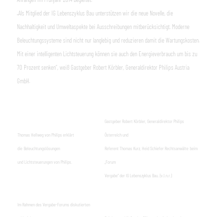
„Als Mitglied der IG Lebenszyklus Bau unterstützen wir die neue Novelle, die
Nachhaltigkeit und Umweltaspekte bei Ausschreibungen mitberücksichtigt. Moderne
Beleuchtungssysteme sind nicht nur langlebig und reduzieren damit die Wartungskosten.
Mit einer intelligenten Lichtsteuerung können sie auch den Energieverbrauch um bis zu
70 Prozent senken“, weiß Gastgeber Robert Körbler, Generaldirektor Philips Austria
GmbH.
Gastgeber Robert Körbler, Generaldirektor Philips
Thomas Hellweg von Philips erklärt
Österreich
und
die
Beleuchtungslösungen
Referent Thomas Kurz, Heid Schiefer Rechtsanwälte
beim
und Lichtsteuerungen von Philips.
„Forum
Vergabe“ der IG Lebenszyklus Bau. (v.l.n.r.)
Im Rahmen des Vergabe-Forums diskutierten