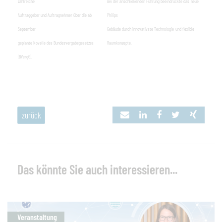
zahlreiche
Bei der anschließenden Führung beeindruckte das
neue
Auftraggeber und Auftragnehmer über die ab
Philips
September
Gebäude durch innovativste Technologie
und flexible
geplante Novelle des Bundesvergabegesetzes
Raumkonzepte.
(BVergG).
zurück
Das könnte Sie auch interessieren...
Veranstaltung