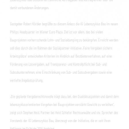
damit verbundenen Änderungen.
Gastgeber Robert Körbler begrüßte zu diesem Anlass die IG Lebenszyklus Bau im neuen
Philips Headquarter im Wiener Euro Plaza. Ziel ist vor allem, das bei vielen
Bauprojekten vorherrschende Lohn- und Sozialdumping zu bekämpfen. Erreicht werden
soll dies durch die im Rahmen der Sozialpartner-Initiative „Faire Vergaben sichern
Arbeitsplätze” entwickelten Kriterien im Hinblick auf Bestbieterverfahren, auf eine
Förderung von Losvergaben, auf Transparenz- und Kontrollpflicht bei Sub- und
Subsubunternehmen, eine Einschränkung von Sub- und Subsubvergaben sowie eine
vertiefte Angebotsprüfung.
„Die geplante Vergaberechtsnovelle trägt dazu bei, den Qualitätsaspekten und damit dem
lebenszyklusorientierten Vorgehen bei Bauprojekten verstärkt Gewicht zu verleihen“,
zeigt sich Stephan Heid, Partner bei Heid Schiefer Rechtsanwälte und stv. Sprecher des
Vorstands der IG Lebenszyklus Bau, überzeugt von der Initiative, die er seit ihren
Anfängen im Frühjahr 2014 begleitet.