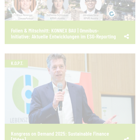
Folien & Mitschnitt: KONNEX BAU | Omnibus-
Initiative: Aktuelle Entwicklungen im ESG-Reporting
K.O.P.T.
Kongress on Demand 2025: Sustainable Finance
[Video]