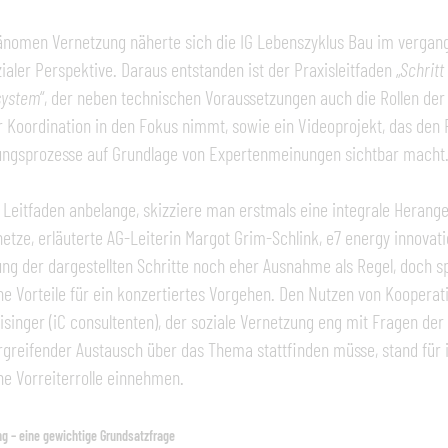
omen Vernetzung näherte sich die IG Lebenszyklus Bau im vergange
ialer Perspektive. Daraus entstanden ist der Praxisleitfaden „
Schritt
system
“, der neben technischen Voraussetzungen auch die Rollen der
r Koordination in den Fokus nimmt, sowie ein Videoprojekt, das den
ungsprozesse auf Grundlage von Expertenmeinungen sichtbar macht
Leitfaden anbelange, skizziere man erstmals eine integrale Herang
etze, erläuterte AG-Leiterin Margot Grim-Schlink, e7 energy innovat
ng der dargestellten Schritte noch eher Ausnahme als Regel, doch
he Vorteile für ein konzertiertes Vorgehen. Den Nutzen von Kooperat
isinger (iC consultenten), der soziale Vernetzung eng mit Fragen de
greifender Austausch über das Thema stattfinden müsse, stand für 
ne Vorreiterrolle einnehmen.
g – eine gewichtige Grundsatzfrage