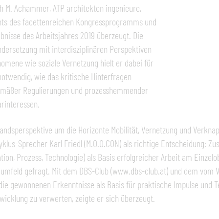
h M. Achammer, ATP architekten ingenieure,
hts des facettenreichen Kongressprogramms und
bnisse des Arbeitsjahres 2019 überzeugt. Die
dersetzung mit interdisziplinären Perspektiven
omene wie soziale Vernetzung hielt er dabei für
otwendig, wie das kritische Hinterfragen
emäßer Regulierungen und prozesshemmender
arinteressen.
andsperspektive um die Horizonte Mobilität, Vernetzung und Verkna
klus-Sprecher Karl Friedl (M.O.O.CON) als richtige Entscheidung: Zusät
tion, Prozess, Technologie) als Basis erfolgreicher Arbeit am Einzel
mfeld gefragt. Mit dem DBS-Club (www.dbs-club.at) und dem vom Ve
ie gewonnenen Erkenntnisse als Basis für praktische Impulse und Te
wicklung zu verwerten, zeigte er sich überzeugt.