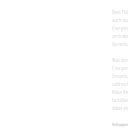
Dem Phän
auch soz
Energie
zentrale
Vernetz
Was den 
Energien
Umsetzu
zahlreic
Klaus Re
fachüber
dabei ei
Verknappun