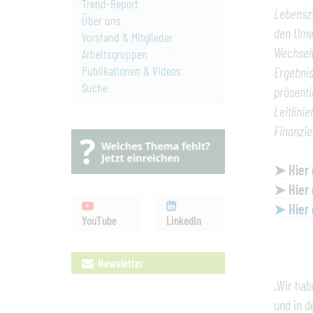
Trend-Report
Lebenszy
Über uns
den Umwe
Vorstand & Mitglieder
Wechselw
Arbeitsgruppen
Publikationen & Videos
Ergebnis
Suche
präsenti
Leitlini
Finanzi
➤ Hier 
➤ Hier 
➤ Hier 
YouTube
LinkedIn
Newsletter
„Wir hab
und in d