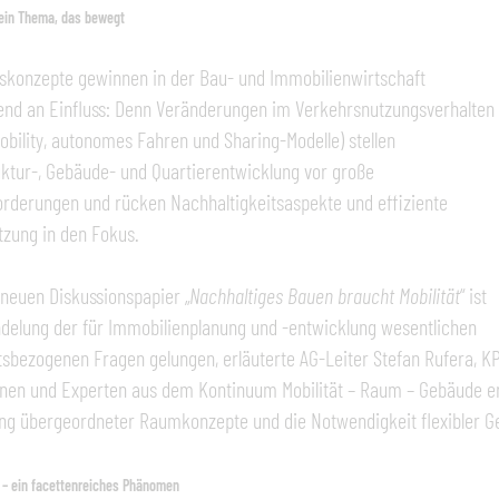
 ein Thema, das bewegt
tskonzepte gewinnen in der Bau- und Immobilienwirtschaft
nd an Einfluss: Denn Veränderungen im Verkehrsnutzungsverhalten
obility, autonomes Fahren und Sharing-Modelle) stellen
uktur-, Gebäude- und Quartierentwicklung vor große
rderungen und rücken Nachhaltigkeitsaspekte und effiziente
zung in den Fokus.
neuen Diskussionspapier „
Nachhaltiges Bauen braucht Mobilität
“ ist
delung der für Immobilienplanung und -entwicklung wesentlichen
tsbezogenen Fragen gelungen, erläuterte AG-Leiter Stefan Rufera, K
nen und Experten aus dem Kontinuum Mobilität – Raum – Gebäude era
g übergeordneter Raumkonzepte und die Notwendigkeit flexibler Ge
 – ein facettenreiches Phänomen