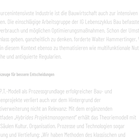
ourcenintensivste Industrie ist die Bauwirtschaft auch zur intensiv
en. Die einschlägige Arbeitsgruppe der IG Lebenszyklus Bau befasste 
verbrauch und möglichen Optimierungsmaßnahmen. Schon der Umstan
lass geben, ganzheitlich zu denken, forderte Walter Hammertinger
 in diesem Kontext ebenso zu thematisieren wie multifunktionale Nu
öhe und antiquierte Regularien.
kzeuge für bessere Entscheidungen
P.T.-Modell als Prozessgrundlage erfolgreicher Bau- und
enprojekte verliert auch vor dem Hintergrund der
iverweiterung nicht an Relevanz: Mit dem ergänzenden
itfaden „
Hybrides Projektmanagement
“ erhält das Theoriemodell mit
 Säulen Kultur, Organisation, Prozesse und Technologien sogar
ung und Vertiefung: „Wir haben Methoden des klassischen und