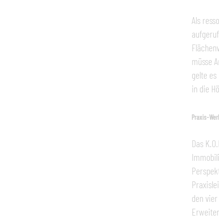
Als ress
aufgeruf
Flächen
müsse An
gelte es
in die H
Praxis-Wer
Das K.O.
Immobili
Perspekt
Praxisle
den vier
Erweiter