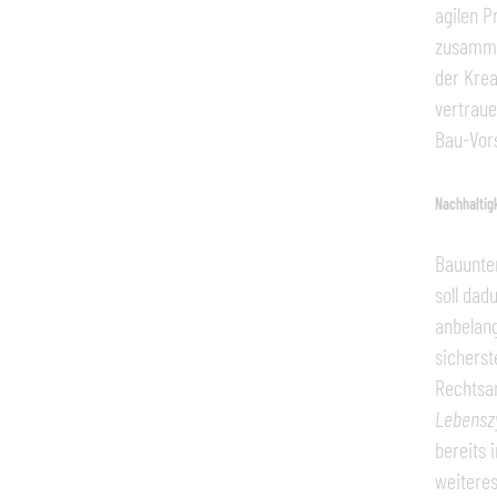
agilen 
zusammen
der Krea
vertraue
Bau-Vors
Nachhaltig
Bauunter
soll dad
anbelang
sicherst
Rechtsan
Lebensz
bereits 
weiteres