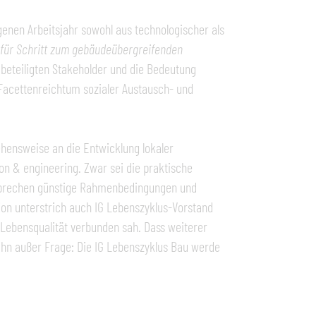
nen Arbeitsjahr sowohl aus technologischer als
 für Schritt zum gebäudeübergreifenden
 beteiligten Stakeholder und die Bedeutung
 Facettenreichtum sozialer Austausch- und
.
ehensweise an die Entwicklung lokaler
ion & engineering. Zwar sei die praktische
 sprechen günstige Rahmenbedingungen und
ion unterstrich auch IG Lebenszyklus-Vorstand
r Lebensqualität verbunden sah. Dass weiterer
ihn außer Frage: Die IG Lebenszyklus Bau werde