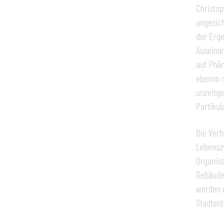
Christop
angesic
der Erge
Auseinan
auf Phän
ebenso n
unzeitg
Partikul
Die Verb
Lebenszy
Organisa
Gebäudeu
werden d
Stadtent