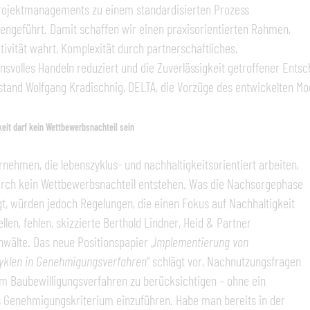
Projektmanagements zu einem standardisierten Prozess
geführt. Damit schaffen wir einen praxisorientierten Rahmen,
tivität wahrt, Komplexität durch partnerschaftliches,
nsvolles Handeln reduziert und die Zuverlässigkeit getroffener Entsc
tand Wolfgang Kradischnig, DELTA, die Vorzüge des entwickelten Mod
keit darf kein Wettbewerbsnachteil sein
nehmen, die lebenszyklus- und nachhaltigkeitsorientiert arbeiten,
urch kein Wettbewerbsnachteil entstehen. Was die Nachsorgephase
t, würden jedoch Regelungen, die einen Fokus auf Nachhaltigkeit
ellen, fehlen, skizzierte Berthold Lindner, Heid & Partner
wälte. Das neue Positionspapier „
Implementierung von
yklen in Genehmigungsverfahren
“ schlägt vor, Nachnutzungsfragen
im Baubewilligungsverfahren zu berücksichtigen – ohne ein
 Genehmigungskriterium einzuführen. Habe man bereits in der