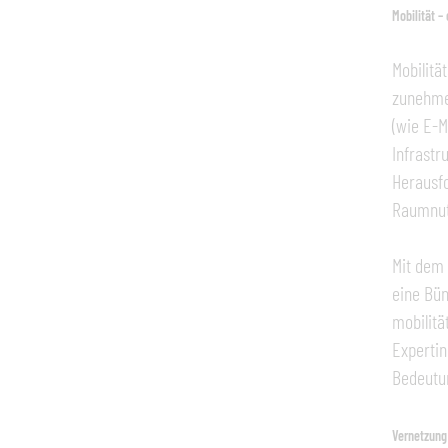
Mobilität –
Mobilitä
zunehme
(wie E-M
Infrastr
Herausfo
Raumnut
Mit dem 
eine Bün
mobilitä
Expertin
Bedeutun
Vernetzung