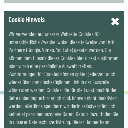
YouTube
Cookie Hinweis
Wir verwenden auf unserer Webseite Cookies für
LinkedIn
unterschiedliche Zwecke, wobei diese teilweise von Dritt-
Partnern (Google, Vimeo, YouTube) gesetzt werden. Sie
Newsletter
können dem Einsatz dieser Cookies hier direkt zustimmen
oder vorab eine persönliche Auswahl treffen.
Zustimmungen für Cookies können später jederzeit auch
wieder über den diesbezüglichen Link in der Fusszeile
widerrufen werden. Cookies, die für die Funktionalität der
Seite unbedingt erforderlich sind, können nicht deaktiviert
werden, allerdings speichern wir darin selbstverständlich
IG LEBENSZYKLUS BAU
keinerlei personenbezogene Daten. Details dazu finden Sie
Wipplingerstr. 10/Top 9, Stoß im Himmel, A-1010 Wien
office@ig-lebenszyklus.at
in unserer Datenschutzerklärung. Dieser Banner kann