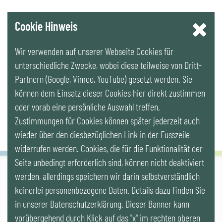
YouTube
Cookie Hinweis
Wir verwenden auf unserer Webseite Cookies für
LinkedIn
unterschiedliche Zwecke, wobei diese teilweise von Dritt-
Partnern (Google, Vimeo, YouTube) gesetzt werden. Sie
Newsletter
können dem Einsatz dieser Cookies hier direkt zustimmen
oder vorab eine persönliche Auswahl treffen.
Zustimmungen für Cookies können später jederzeit auch
wieder über den diesbezüglichen Link in der Fusszeile
widerrufen werden. Cookies, die für die Funktionalität der
Seite unbedingt erforderlich sind, können nicht deaktiviert
werden, allerdings speichern wir darin selbstverständlich
IG LEBENSZYKLUS BAU
keinerlei personenbezogene Daten. Details dazu finden Sie
Wipplingerstr. 10/Top 9, Stoß im Himmel, A-1010 Wien
office@ig-lebenszyklus.at
in unserer Datenschutzerklärung. Dieser Banner kann
vorübergehend durch Klick auf das "x" im rechten oberen