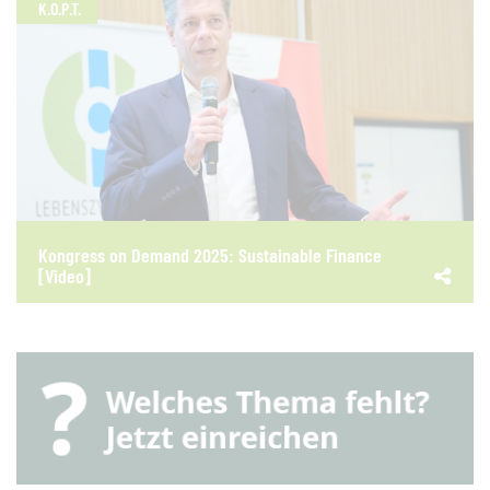
K.O.P.T.
Kongress on Demand 2025: Sustainable Finance
[Video]