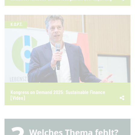
K.O.P.T.
Kongress on Demand 2025: Sustainable Finance
[Video]