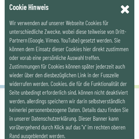
YouTube
Cookie Hinweis
Wir verwenden auf unserer Webseite Cookies für
LinkedIn
unterschiedliche Zwecke, wobei diese teilweise von Dritt-
Partnern (Google, Vimeo, YouTube) gesetzt werden. Sie
Newsletter
können dem Einsatz dieser Cookies hier direkt zustimmen
oder vorab eine persönliche Auswahl treffen.
Zustimmungen für Cookies können später jederzeit auch
wieder über den diesbezüglichen Link in der Fusszeile
widerrufen werden. Cookies, die für die Funktionalität der
Seite unbedingt erforderlich sind, können nicht deaktiviert
werden, allerdings speichern wir darin selbstverständlich
IG LEBENSZYKLUS BAU
keinerlei personenbezogene Daten. Details dazu finden Sie
Wipplingerstr. 10/Top 9, Stoß im Himmel, A-1010 Wien
office@ig-lebenszyklus.at
in unserer Datenschutzerklärung. Dieser Banner kann
vorübergehend durch Klick auf das "x" im rechten oberen
Cookies
|
Kontakt
|
Impressum
|
Datenschutz
|
Publikationen & Videos
Rand ausgeblendet werden.
|
Veranstaltungen