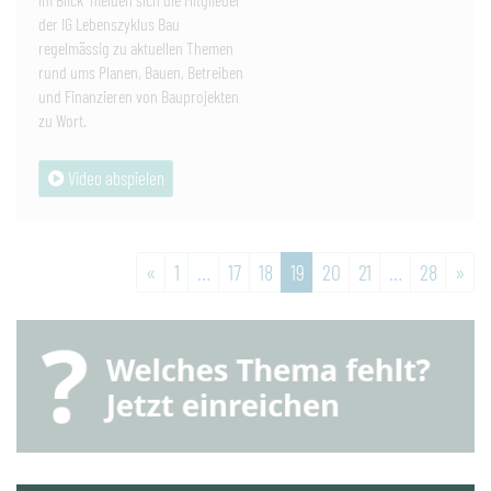
der IG Lebenszyklus Bau
regelmässig zu aktuellen Themen
rund ums Planen, Bauen, Betreiben
und Finanzieren von Bauprojekten
zu Wort.
Video abspielen
weiter
zur
«
1
…
17
18
19
20
21
…
28
»