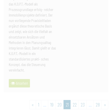
das K.O.P.T.-Modell als
Prozessgrundlage erfolg- reicher
Immobilienprojekte definiert. Der
nun vorliegende Praxisleitfaden
ergänzt diese theoretische Basis
und zeigt, wie sich die Vielfalt an
einsetzbaren Ansätzen und
Methoden in den Planungsalltag
integrieren lässt. Damit gießt er das
K.O.P.T.-Modell in ein
standardisiertes prakti- sches
Konzept, das die Steuerung
vereinfacht.
Ansehen
weiter
zur
«
1
…
19
20
21
22
23
…
28
»