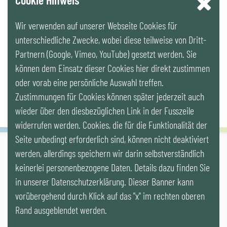
Wir verwenden auf unserer Webseite Cookies für
LinkedIn
unterschiedliche Zwecke, wobei diese teilweise von Dritt-
Partnern (Google, Vimeo, YouTube) gesetzt werden. Sie
Newsletter
können dem Einsatz dieser Cookies hier direkt zustimmen
oder vorab eine persönliche Auswahl treffen.
Zustimmungen für Cookies können später jederzeit auch
wieder über den diesbezüglichen Link in der Fusszeile
widerrufen werden. Cookies, die für die Funktionalität der
Seite unbedingt erforderlich sind, können nicht deaktiviert
werden, allerdings speichern wir darin selbstverständlich
IG LEBENSZYKLUS BAU
keinerlei personenbezogene Daten. Details dazu finden Sie
Wipplingerstr. 10/Top 9, Stoß im Himmel, A-1010 Wien
office@ig-lebenszyklus.at
in unserer Datenschutzerklärung. Dieser Banner kann
vorübergehend durch Klick auf das "x" im rechten oberen
Cookies
|
Kontakt
|
Impressum
|
Datenschutz
|
Publikationen &
Rand ausgeblendet werden.
Videos
|
Veranstaltungen