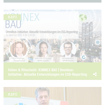
K.O.P.T.
Folien & Mitschnitt: KONNEX BAU | Omnibus-
Initiative: Aktuelle Entwicklungen im ESG-Reporting
K.O.P.T.