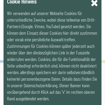
Cookie Hinweis
Wir verwenden auf unserer Webseite Cookies für
LinkedIn
unterschiedliche Zwecke, wobei diese teilweise von Dritt-
Partnern (Google, Vimeo, YouTube) gesetzt werden. Sie
Newsletter
können dem Einsatz dieser Cookies hier direkt zustimmen
oder vorab eine persönliche Auswahl treffen.
Zustimmungen für Cookies können später jederzeit auch
wieder über den diesbezüglichen Link in der Fusszeile
widerrufen werden. Cookies, die für die Funktionalität der
Seite unbedingt erforderlich sind, können nicht deaktiviert
werden, allerdings speichern wir darin selbstverständlich
IG LEBENSZYKLUS BAU
keinerlei personenbezogene Daten. Details dazu finden Sie
Wipplingerstr. 10/Top 9, Stoß im Himmel, A-1010 Wien
office@ig-lebenszyklus.at
in unserer Datenschutzerklärung. Dieser Banner kann
vorübergehend durch Klick auf das "x" im rechten oberen
Cookies
|
Kontakt
|
Impressum
|
Datenschutz
|
Publikationen &
Rand ausgeblendet werden.
Videos
|
Veranstaltungen