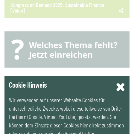
Kongress on Demand 2025: Sustainable Finance
[Video]
YouTube
Cookie Hinweis
Wir verwenden auf unserer Webseite Cookies für
LinkedIn
unterschiedliche Zwecke, wobei diese teilweise von Dritt-
Partnern (Google, Vimeo, YouTube) gesetzt werden. Sie
Newsletter
können dem Einsatz dieser Cookies hier direkt zustimmen
oder vorab eine persönliche Auswahl treffen.