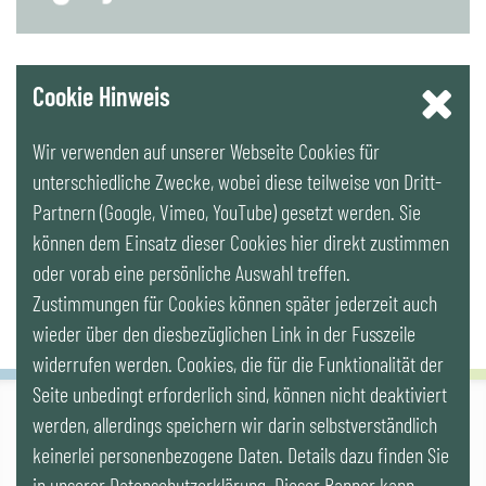
YouTube
Cookie Hinweis
Wir verwenden auf unserer Webseite Cookies für
LinkedIn
unterschiedliche Zwecke, wobei diese teilweise von Dritt-
Partnern (Google, Vimeo, YouTube) gesetzt werden. Sie
Newsletter
können dem Einsatz dieser Cookies hier direkt zustimmen
oder vorab eine persönliche Auswahl treffen.
Zustimmungen für Cookies können später jederzeit auch
wieder über den diesbezüglichen Link in der Fusszeile
widerrufen werden. Cookies, die für die Funktionalität der
Seite unbedingt erforderlich sind, können nicht deaktiviert
werden, allerdings speichern wir darin selbstverständlich
IG LEBENSZYKLUS BAU
keinerlei personenbezogene Daten. Details dazu finden Sie
Wipplingerstr. 10/Top 9, Stoß im Himmel, A-1010 Wien
office@ig-lebenszyklus.at
in unserer Datenschutzerklärung. Dieser Banner kann